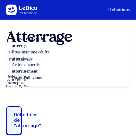
Aller au contenu
Définitions
Atterrage
Ne pas confondre
atterrage
nom
Zone maritime côtière.
atterrissage
masculin
Action d’atterrir.
atterrissement
Définitions,
Amas d’alluvions.
synonymes,
exemples
en français
Définitions
de
“atterrage“