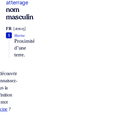
atterrage
nom
masculin
FR
[ateʀaʒ]
1
Marine.
Proximité
d’une
terre.
découvrir
nnaissez-
us la
inition
 mot
scine
?