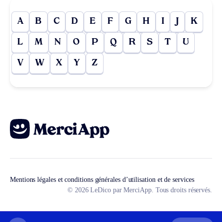
A
B
C
D
E
F
G
H
I
J
K
L
M
N
O
P
Q
R
S
T
U
V
W
X
Y
Z
Mentions légales et conditions générales d’utilisation et de services
© 2026 LeDico par MerciApp. Tous droits réservés.