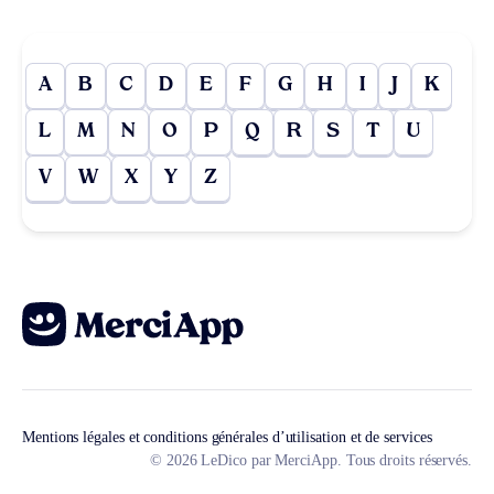
A
B
C
D
E
F
G
H
I
J
K
L
M
N
O
P
Q
R
S
T
U
V
W
X
Y
Z
Mentions légales et conditions générales d’utilisation et de services
© 2026 LeDico par MerciApp. Tous droits réservés.