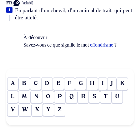
FR
[atlabl]
En parlant d’un cheval, d’un animal de trait, qui peut
1
être attelé.
À découvrir
Savez-vous ce que signifie le mot
effondrisme
?
A
B
C
D
E
F
G
H
I
J
K
L
M
N
O
P
Q
R
S
T
U
V
W
X
Y
Z