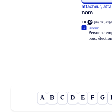
attacheur, att
nom
FR
[ataʃœʀ, ataʃø
1
Industrie.
Personne empl
bois, électro
A
B
C
D
E
F
G