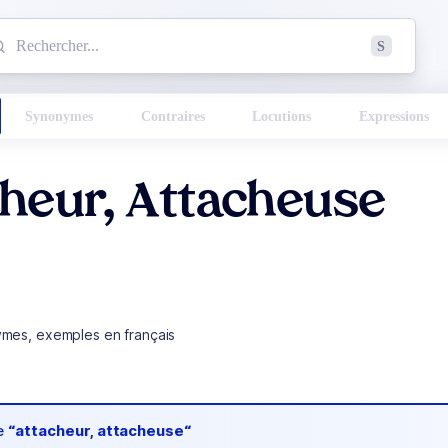
mmencez à chercher un mot dans le dictionnaire :
S
esults found.
Synonymes
Contraires
Locutions
Expressions
heur, Attacheuse
ymes, exemples en français
de
“attacheur, attacheuse“