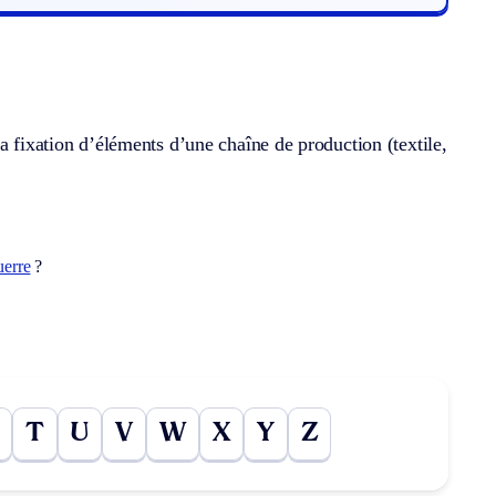
a fixation d’éléments d’une chaîne de production (textile,
uerre
?
T
U
V
W
X
Y
Z