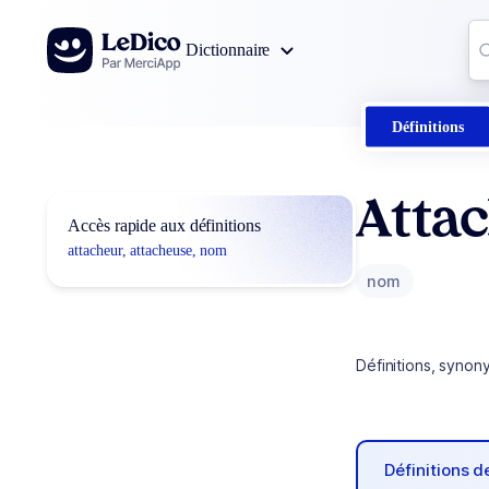
Aller au contenu
Co
Dictionnaire
0
r
Définitions
Attac
Accès rapide aux définitions
attacheur, attacheuse, nom
nom
Définitions, synon
Définitions 