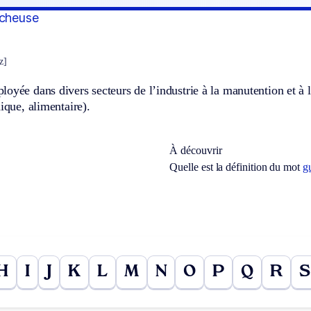
acheuse
z]
oyée dans divers secteurs de l’industrie à la manutention et à l
nique, alimentaire).
À découvrir
Quelle est la définition du mot
g
H
I
J
K
L
M
N
O
P
Q
R
S