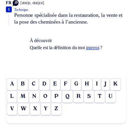
FR
[ɑtʀije, ɑtʀijɛʀ]
1
Technique.
Personne spécialisée dans la restauration, la vente et
la pose des cheminées à l’ancienne.
À découvrir
Quelle est la définition du mot
interroi
?
A
B
C
D
E
F
G
H
I
J
K
L
M
N
O
P
Q
R
S
T
U
V
W
X
Y
Z