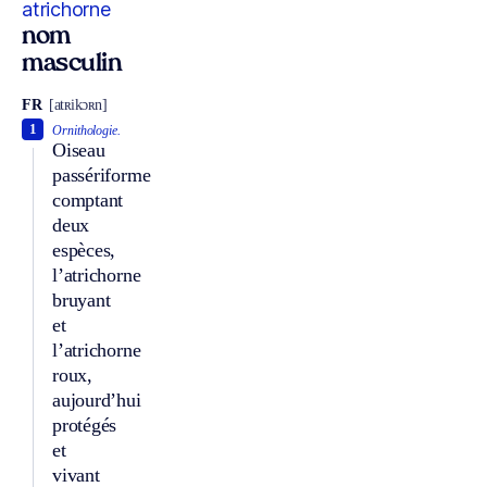
atrichorne
nom
masculin
FR
[atʀikɔʀn]
1
Ornithologie.
Oiseau
passériforme
comptant
deux
espèces,
l’atrichorne
bruyant
et
l’atrichorne
roux,
aujourd’hui
protégés
et
vivant