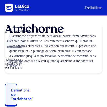
Aller au contenu
Définitions
Atrichorne
En savoir plus
L’atrichorne bruyant est un petit oiseau passériforme vivant dans
nom
les sous-bois d’Australie. Les battements sonores qu’il produit
avec ses ailes arrondies lui valent son qualificatif. Il présente une
masculin
queue large et un plumage de teinte brun clair. Il était menacé
d’extinction jusqu’à sa préservation permettant de reconstituer sa
Définitions,
population dont il ne restait qu’une quarantaine d’individus sur
synonymes,
exemples
Terre.
en français
Définitions
de
“atrichorne“