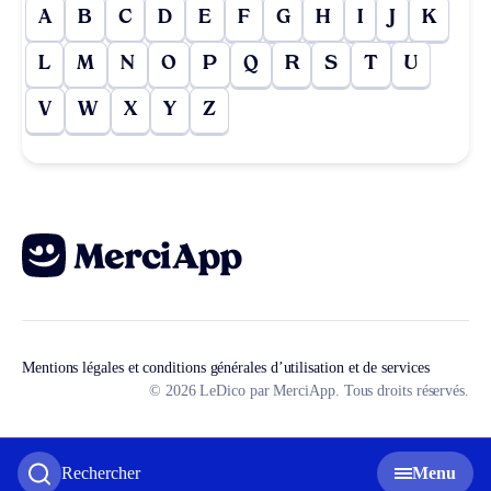
A
B
C
D
E
F
G
H
I
J
K
L
M
N
O
P
Q
R
S
T
U
V
W
X
Y
Z
Mentions légales et conditions générales d’utilisation et de services
© 2026 LeDico par MerciApp. Tous droits réservés.
Rechercher
Menu