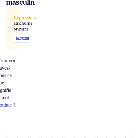
masculin
Expressions
atrichorne
bruyant
bruyant
À
écouvrir
avez-
ous ce
ue
ignifie
e mot
rottiner
?