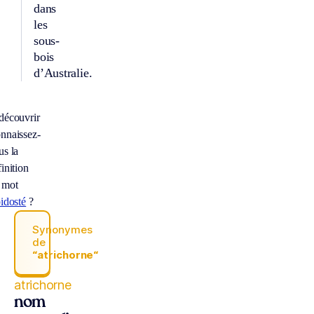
dans
les
sous-
bois
d’Australie.
découvrir
nnaissez-
us la
inition
 mot
pidosté
?
Synonymes
de
“atrichorne“
atrichorne
nom