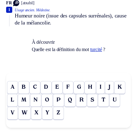
FR
[atʀabil]
1
Usage ancien.
Médecine.
Humeur noire (issue des capsules surrénales), cause
de la mélancolie.
À découvrir
Quelle est la définition du mot
turcité
?
A
B
C
D
E
F
G
H
I
J
K
L
M
N
O
P
Q
R
S
T
U
V
W
X
Y
Z