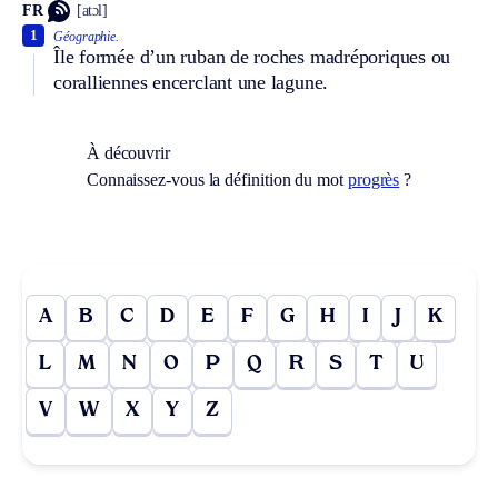
FR
[atɔl]
1
Géographie.
Île formée d’un ruban de roches madréporiques ou
coralliennes encerclant une lagune.
À découvrir
Connaissez-vous la définition du mot
progrès
?
A
B
C
D
E
F
G
H
I
J
K
L
M
N
O
P
Q
R
S
T
U
V
W
X
Y
Z