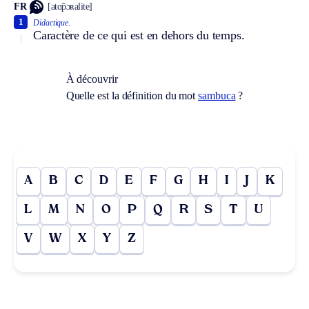
FR
[atɑ̃pɔʀalite]
1
Didactique.
Caractère de ce qui est en dehors du temps.
À découvrir
Quelle est la définition du mot
sambuca
?
A
B
C
D
E
F
G
H
I
J
K
L
M
N
O
P
Q
R
S
T
U
V
W
X
Y
Z