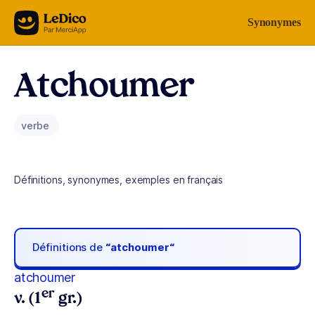
Aller au contenu
Synonymes
Atchoumer
verbe
Définitions, synonymes, exemples en français
Définitions de
“atchoumer“
atchoumer
er
v. (1
gr.)