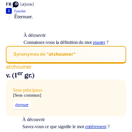
FR
[atʃume]
1
Familier.
Éternuer.
À découvrir
Connaissez-vous la définition du mot
piauter
?
Synonymes de
“atchoumer“
atchoumer
er
v. (1
gr.)
Sens principaux
[Sens commun]
éternuer
À découvrir
Savez-vous ce que signifie le mot
entièrement
?