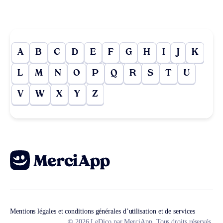
A
B
C
D
E
F
G
H
I
J
K
L
M
N
O
P
Q
R
S
T
U
V
W
X
Y
Z
Mentions légales et conditions générales d’utilisation et de services
© 2026 LeDico par MerciApp. Tous droits réservés.