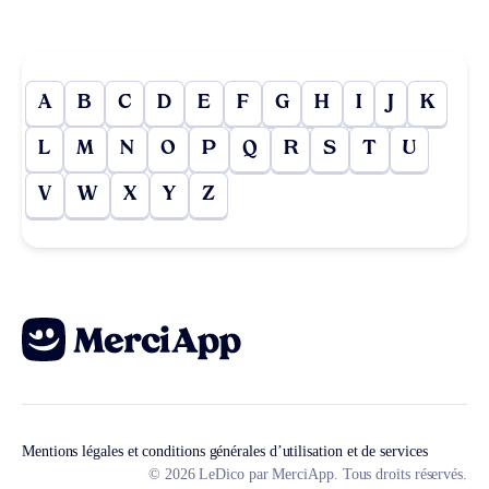
A
B
C
D
E
F
G
H
I
J
K
L
M
N
O
P
Q
R
S
T
U
V
W
X
Y
Z
Mentions légales et conditions générales d’utilisation et de services
© 2026 LeDico par MerciApp. Tous droits réservés.