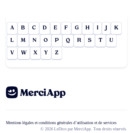
A
B
C
D
E
F
G
H
I
J
K
L
M
N
O
P
Q
R
S
T
U
V
W
X
Y
Z
Mentions légales et conditions générales d’utilisation et de services
© 2026 LeDico par MerciApp. Tous droits réservés.