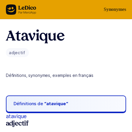
Aller au contenu
Synonymes
Atavique
adjectif
Définitions, synonymes, exemples en français
Définitions de
“atavique“
atavique
adjectif