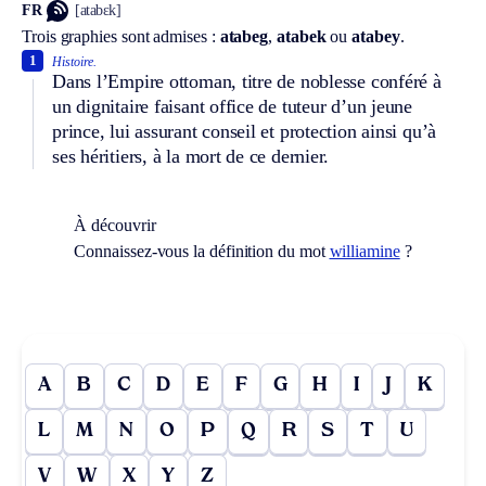
FR
[atabɛk]
Trois graphies sont admises :
atabeg
,
atabek
ou
atabey
.
1
Histoire.
Dans l’Empire ottoman, titre de noblesse conféré à
un dignitaire faisant office de tuteur d’un jeune
prince, lui assurant conseil et protection ainsi qu’à
ses héritiers, à la mort de ce dernier.
À découvrir
Connaissez-vous la définition du mot
williamine
?
A
B
C
D
E
F
G
H
I
J
K
L
M
N
O
P
Q
R
S
T
U
V
W
X
Y
Z