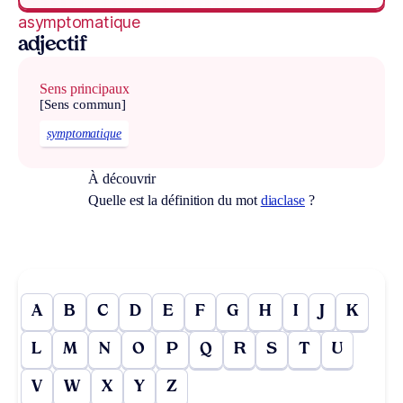
asymptomatique
adjectif
Sens principaux
[Sens commun]
symptomatique
À découvrir
Quelle est la définition du mot
diaclase
?
A
B
C
D
E
F
G
H
I
J
K
L
M
N
O
P
Q
R
S
T
U
V
W
X
Y
Z