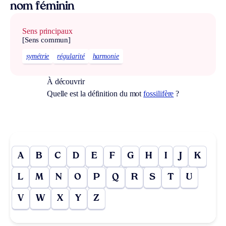
nom féminin
Sens principaux
[Sens commun]
symétrie
régularité
harmonie
À découvrir
Quelle est la définition du mot
fossilifère
?
A
B
C
D
E
F
G
H
I
J
K
L
M
N
O
P
Q
R
S
T
U
V
W
X
Y
Z