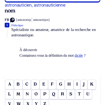
astronauticien, astronauticienne
nom
FR
[astʀonotisjɛ̃, astʀonotisjɛn]
1
Didactique.
Spécialiste ou amateur, amatrice de la recherche en
astronautique.
À découvrir
Connaissez-vous la définition du mot
dictée
?
A
B
C
D
E
F
G
H
I
J
K
L
M
N
O
P
Q
R
S
T
U
V
W
X
Y
Z