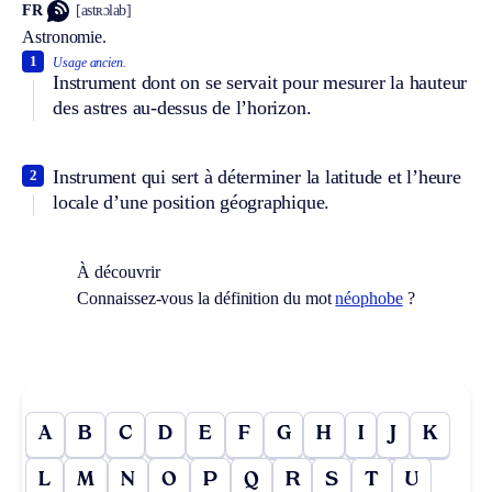
FR
[astʀɔlab]
Astronomie.
1
Usage ancien.
Instrument dont on se servait pour mesurer la hauteur
des astres au-dessus de l’horizon.
Instrument qui sert à déterminer la latitude et l’heure
2
locale d’une position géographique.
À découvrir
Connaissez-vous la définition du mot
néophobe
?
A
B
C
D
E
F
G
H
I
J
K
L
M
N
O
P
Q
R
S
T
U