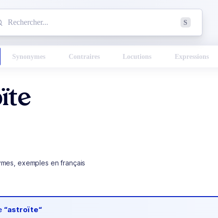
mmencez à chercher un mot dans le dictionnaire :
S
esults found.
Synonymes
Contraires
Locutions
Expressions
ïte
ymes, exemples en français
de
“astroïte“