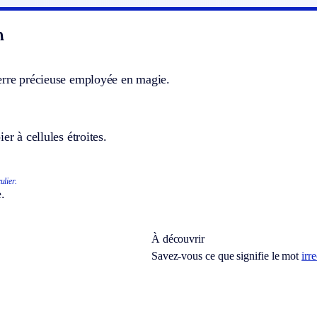
n
erre précieuse employée en magie.
er à cellules étroites.
ulier.
.
À découvrir
Savez-vous ce que signifie le mot
irr