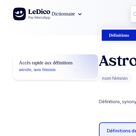
Aller au contenu
Co
Dictionnaire
0
r
Définitions
Astro
Accès rapide aux définitions
astroïte, nom féminin
nom féminin
Définitions, synon
Définitions 