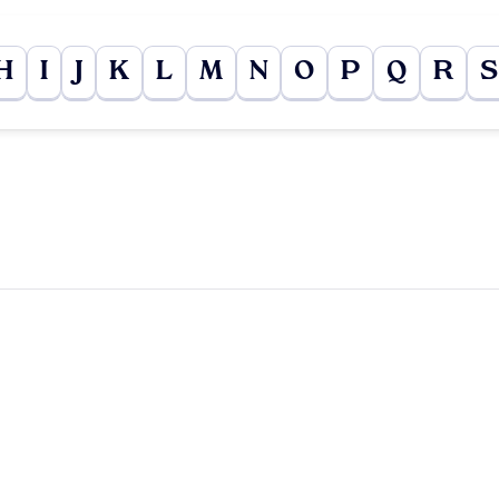
H
I
J
K
L
M
N
O
P
Q
R
S