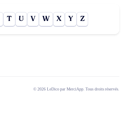
T
U
V
W
X
Y
Z
© 2026 LeDico par MerciApp. Tous droits réservés.