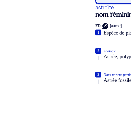
astroïte
nom fémini
FR
[astʀɔit]
Espèce de pi
1
2
Zoologie.
Astrée, polypi
3
Dans un sens partic
Astrée fossile