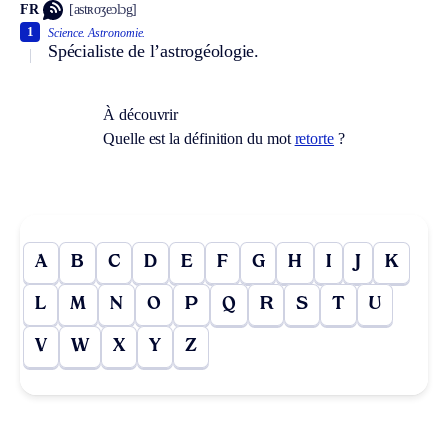
FR
[astʀoʒeɔlɔg]
1
Science.
Astronomie.
Spécialiste de l’astrogéologie.
À découvrir
Quelle est la définition du mot
retorte
?
A
B
C
D
E
F
G
H
I
J
K
L
M
N
O
P
Q
R
S
T
U
V
W
X
Y
Z