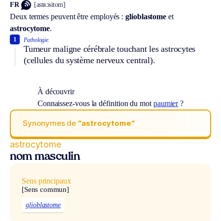
FR
[astʀɔsitom]
Deux termes peuvent être employés :
glioblastome
et
astrocytome
.
1
Pathologie.
Tumeur maligne cérébrale touchant les astrocytes
(cellules du système nerveux central).
À découvrir
Connaissez-vous la définition du mot
paumier
?
Synonymes de
“astrocytome“
astrocytome
nom masculin
Sens principaux
[Sens commun]
glioblastome