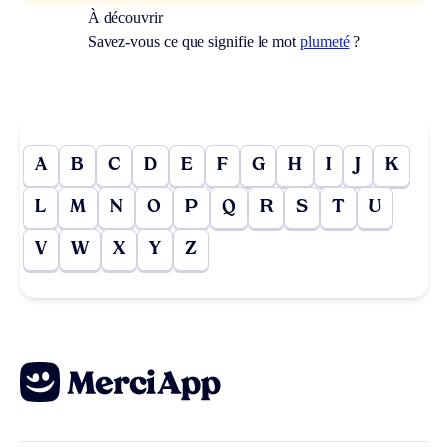
À découvrir
Savez-vous ce que signifie le mot
plumeté
?
A
B
C
D
E
F
G
H
I
J
K
L
M
N
O
P
Q
R
S
T
U
V
W
X
Y
Z