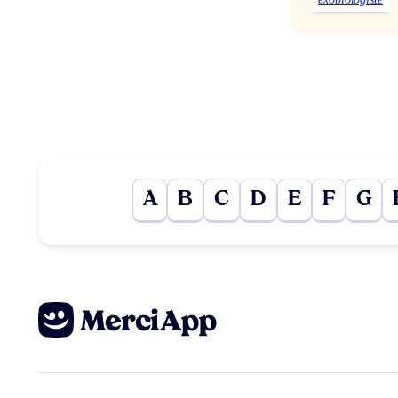
A
B
C
D
E
F
G