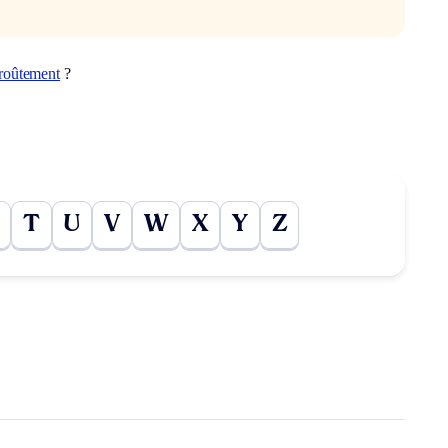
roûtement
?
T
U
V
W
X
Y
Z