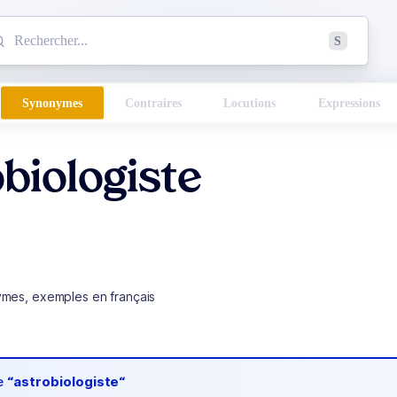
mmencez à chercher un mot dans le dictionnaire :
S
esults found.
Synonymes
Contraires
Locutions
Expressions
biologiste
ymes, exemples en français
de
“astrobiologiste“