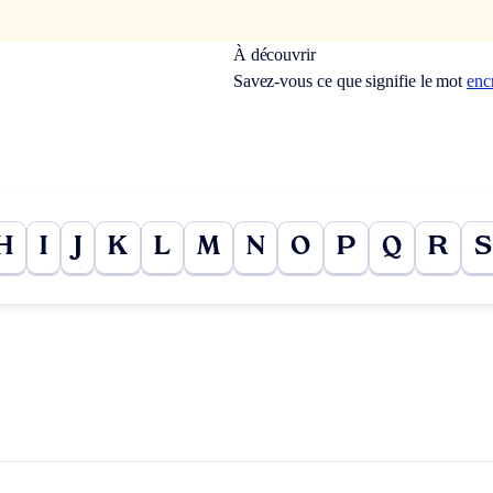
À découvrir
Savez-vous ce que signifie le mot
enc
H
I
J
K
L
M
N
O
P
Q
R
S