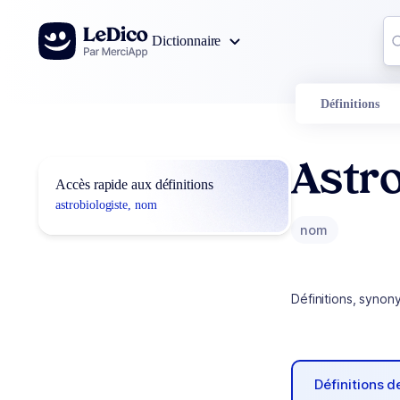
Aller au contenu
Co
Dictionnaire
0
r
Définitions
Astro
Accès rapide aux définitions
astrobiologiste, nom
nom
Définitions, synon
Définitions 