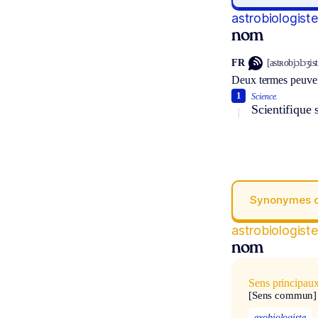
astrobiologiste
nom
FR
[astʀobjɔlɔʒist
Deux termes peuven
1
Science.
Scientifique 
Synonymes 
astrobiologiste
nom
Sens principau
[Sens commun]
exobiologiste