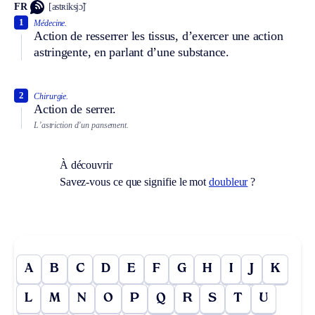
FR
[astʀiksjɔ̃]
1
Médecine.
Action de resserrer les tissus, d’exercer une action
astringente, en parlant d’une substance.
2
Chirurgie.
Action de serrer.
L’astriction d’un pansement.
À découvrir
Savez-vous ce que signifie le mot
doubleur
?
A
B
C
D
E
F
G
H
I
J
K
L
M
N
O
P
Q
R
S
T
U