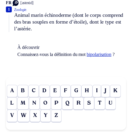
FR
[asteʀid]
1
Zoologie.
Animal marin échinoderme (dont le corps comprend
des bras souples en forme d’étoile), dont le type est
l’astérie.
À découvrir
Connaissez-vous la définition du mot
bipolarisation
?
A
B
C
D
E
F
G
H
I
J
K
L
M
N
O
P
Q
R
S
T
U
V
W
X
Y
Z