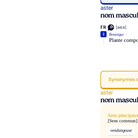
aster
nom mascul
FR
[astɛʀ]
1
Botanique.
Plante compos
Synonymes 
aster
nom mascul
Sens principau
[Sens commun]
vendangeuse