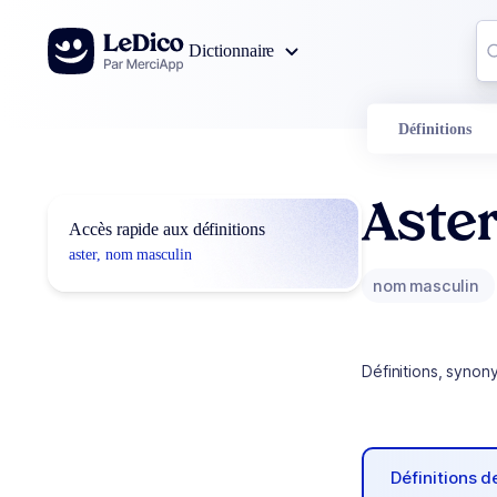
Aller au contenu
Co
Dictionnaire
0
r
Définitions
Aste
Accès rapide aux définitions
aster, nom masculin
nom masculin
Définitions, synon
Définitions 