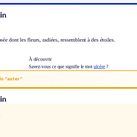
in
ée dont les fleurs, radiées, ressemblent à des étoiles.
À découvrir
Savez-vous ce que signifie le mot
ulcère
?
de
“aster“
in
x