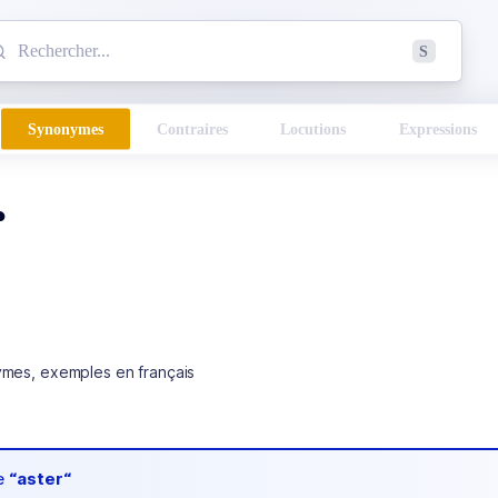
mmencez à chercher un mot dans le dictionnaire :
S
esults found.
Synonymes
Contraires
Locutions
Expressions
r
ymes, exemples en français
de
“aster“