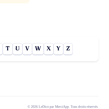
T
U
V
W
X
Y
Z
© 2026 LeDico par MerciApp. Tous droits réservés.