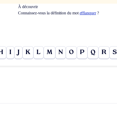
À découvrir
Connaissez-vous la définition du mot
efflanquer
?
H
I
J
K
L
M
N
O
P
Q
R
S