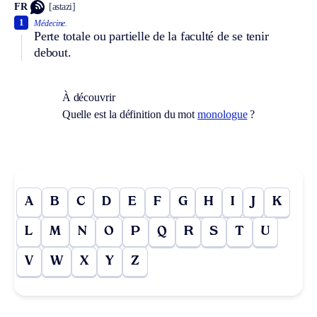
FR
[astazi]
1
Médecine.
Perte totale ou partielle de la faculté de se tenir
debout.
À découvrir
Quelle est la définition du mot
monologue
?
A
B
C
D
E
F
G
H
I
J
K
L
M
N
O
P
Q
R
S
T
U
V
W
X
Y
Z