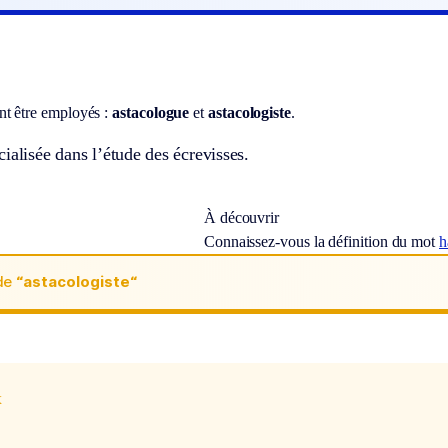
t être employés :
astacologue
et
astacologiste
.
ialisée dans l’étude des écrevisses.
À découvrir
Connaissez-vous la définition du mot
h
de
“astacologiste“
x