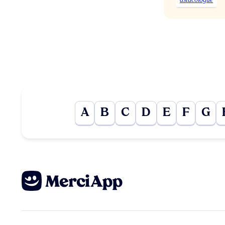
A
B
C
D
E
F
G