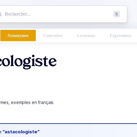
mmencez à chercher un mot dans le dictionnaire :
S
esults found.
Synonymes
Contraires
Locutions
Expressions
ologiste
ymes, exemples en français
de
“astacologiste“