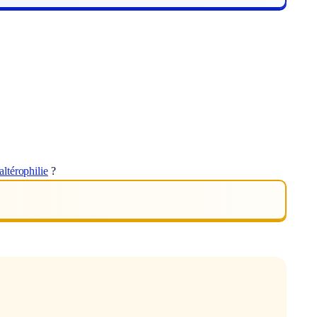
altérophilie
?