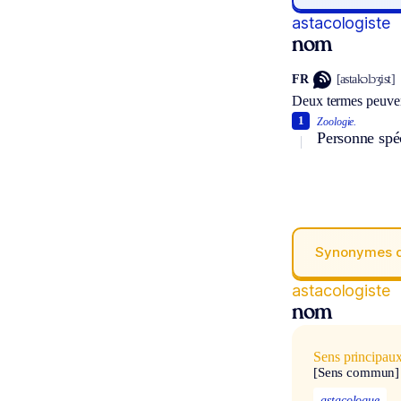
astacologiste
nom
FR
[astakɔlɔʒist]
Deux termes peuven
1
Zoologie.
Personne spéc
Synonymes 
astacologiste
nom
Sens principau
[Sens commun]
astacologue