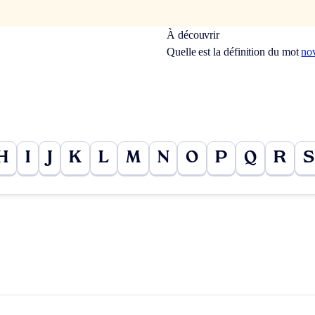
À découvrir
Quelle est la définition du mot
no
H
I
J
K
L
M
N
O
P
Q
R
S