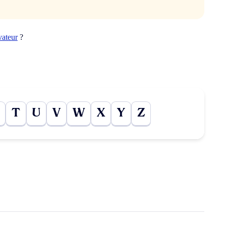
vateur
?
T
U
V
W
X
Y
Z