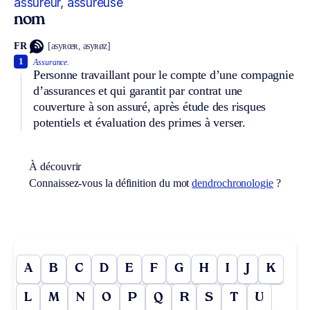
assureur, assureuse
nom
FR
[asyʀœʀ, asyʀøz]
1
Assurance.
Personne travaillant pour le compte d’une compagnie
d’assurances et qui garantit par contrat une
couverture à son assuré, après étude des risques
potentiels et évaluation des primes à verser.
À découvrir
Connaissez-vous la définition du mot
dendrochronologie
?
A
B
C
D
E
F
G
H
I
J
K
L
M
N
O
P
Q
R
S
T
U