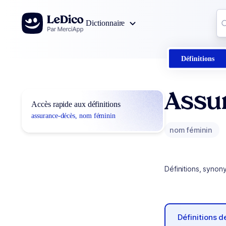
Aller au contenu
Co
Dictionnaire
0
r
Définitions
Assu
Accès rapide aux définitions
assurance-décès, nom féminin
nom féminin
Définitions, synon
Définitions 