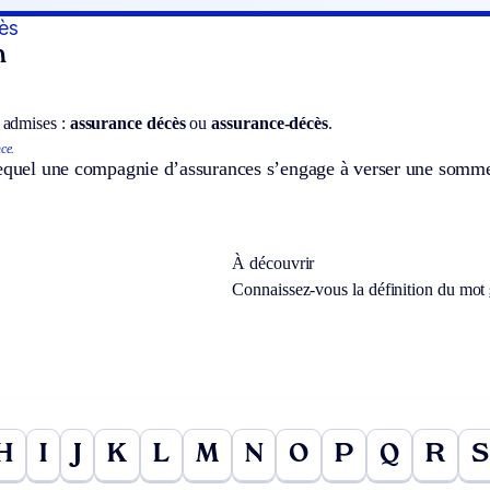
ès
n
 admises :
assurance décès
ou
assurance-décès
.
ce.
lequel une compagnie d’assurances s’engage à verser une somme 
À découvrir
Connaissez-vous la définition du mot
H
I
J
K
L
M
N
O
P
Q
R
S