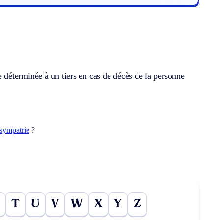
déterminée à un tiers en cas de décès de la personne
sympatrie
?
T
U
V
W
X
Y
Z