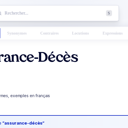
mmencez à chercher un mot dans le dictionnaire :
S
esults found.
Synonymes
Contraires
Locutions
Expressions
rance-Décès
ymes, exemples en français
de
“assurance-décès“