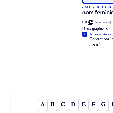
assurance-déc
nom fémini
FR
[asyʀɑ̃sdesɛ]
Deux graphies sont
1
Assurance.
Assuran
Contrat par 
assurée.
A
B
C
D
E
F
G