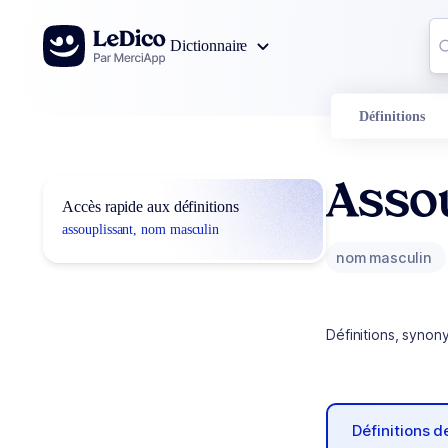
Aller au contenu
Co
Dictionnaire
0
r
Définitions
Asso
Accès rapide aux définitions
assouplissant, nom masculin
nom masculin
Définitions, synon
Définitions 