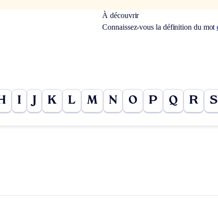
À découvrir
Connaissez-vous la définition du mot
H
I
J
K
L
M
N
O
P
Q
R
S