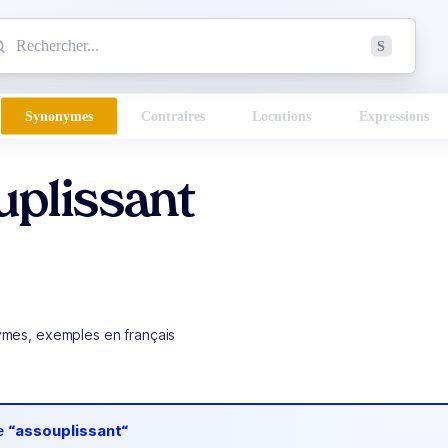
mmencez à chercher un mot dans le dictionnaire :
S
esults found.
Synonymes
Contraires
Locutions
Expressions
uplissant
ymes, exemples en français
de
“assouplissant“