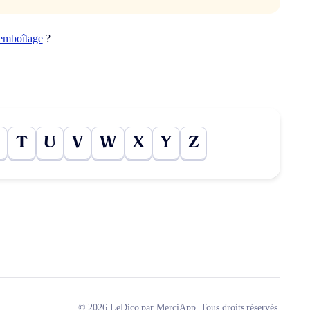
emboîtage
?
T
U
V
W
X
Y
Z
© 2026 LeDico par MerciApp. Tous droits réservés.