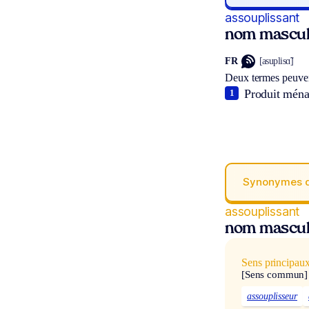
assouplissant
nom mascul
FR
[asuplisɑ̃]
Deux termes peuven
Produit ménag
1
Synonymes 
assouplissant
nom mascul
Sens principau
[Sens commun]
assouplisseur