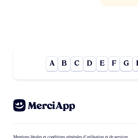
A
B
C
D
E
F
G
Mentions légales et conditions générales d’utilisation et de services