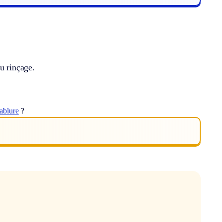
u rinçage.
ablure
?