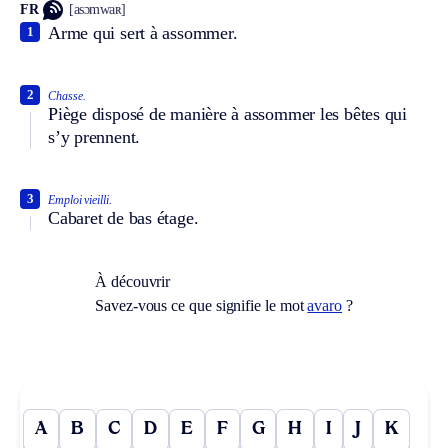
FR
[asɔmwaʀ]
Arme qui sert à assommer.
1
2
Chasse.
Piège disposé de manière à assommer les bêtes qui
s’y prennent.
3
Emploi vieilli.
Cabaret de bas étage.
À découvrir
Savez-vous ce que signifie le mot
avaro
?
A
B
C
D
E
F
G
H
I
J
K