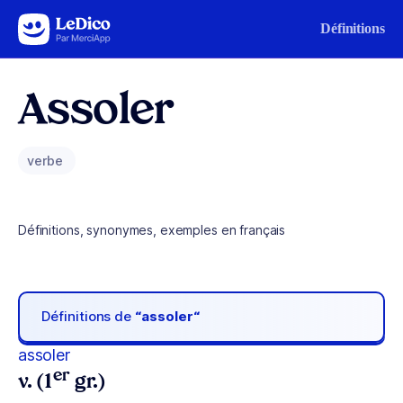
Aller au contenu
Définitions
Assoler
verbe
Définitions, synonymes, exemples en français
Définitions de
“assoler“
assoler
er
v. (1
gr.)