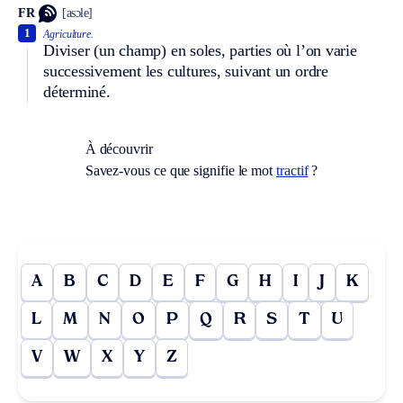
FR
[asɔle]
1
Agriculture.
Diviser (un champ) en soles, parties où l’on varie
successivement les cultures, suivant un ordre
déterminé.
À découvrir
Savez-vous ce que signifie le mot
tractif
?
A
B
C
D
E
F
G
H
I
J
K
L
M
N
O
P
Q
R
S
T
U
V
W
X
Y
Z