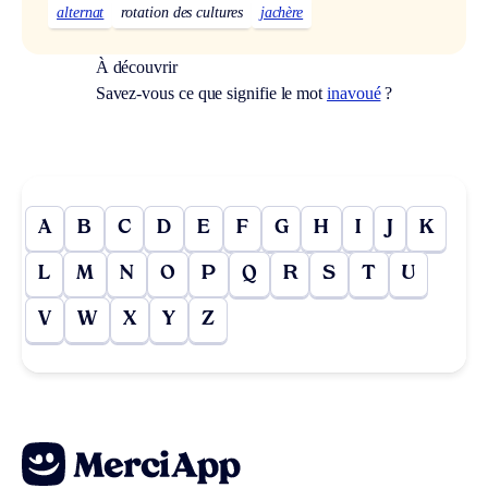
alternat
rotation des cultures
jachère
À découvrir
Savez-vous ce que signifie le mot
inavoué
?
A
B
C
D
E
F
G
H
I
J
K
L
M
N
O
P
Q
R
S
T
U
V
W
X
Y
Z