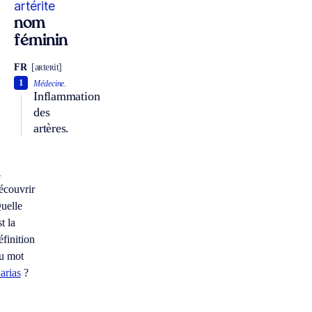
artérite
nom
féminin
FR
[aʀteʀit]
1
Médecine.
Inflammation
des
artères.
À
écouvrir
uelle
st la
éfinition
u mot
larias
?