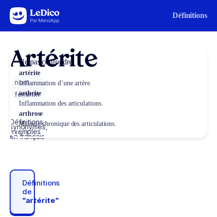
Aller au contenu
Définitions
Artérite
Ne pas confondre
artérite
nom
Inflammation d’une artère.
arthrite
féminin
Inflammation des articulations.
arthrose
Définitions,
Maladie chronique des articulations.
synonymes,
exemples
en français
Définitions
de
“artérite“