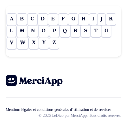
A
B
C
D
E
F
G
H
I
J
K
L
M
N
O
P
Q
R
S
T
U
V
W
X
Y
Z
Mentions légales et conditions générales d’utilisation et de services
© 2026 LeDico par MerciApp. Tous droits réservés.