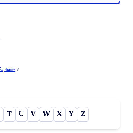
.
éophanie
?
T
U
V
W
X
Y
Z