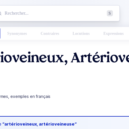
mmencez à chercher un mot dans le dictionnaire :
S
esults found.
Synonymes
Contraires
Locutions
Expressions
ioveineux, Artériov
ymes, exemples en français
de
“artérioveineux, artérioveineuse“