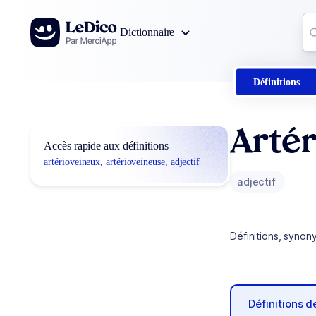
Aller au contenu
Co
Dictionnaire
0
r
Définitions
Artér
Accès rapide aux définitions
artérioveineux, artérioveineuse, adjectif
adjectif
Définitions, synon
Définitions 