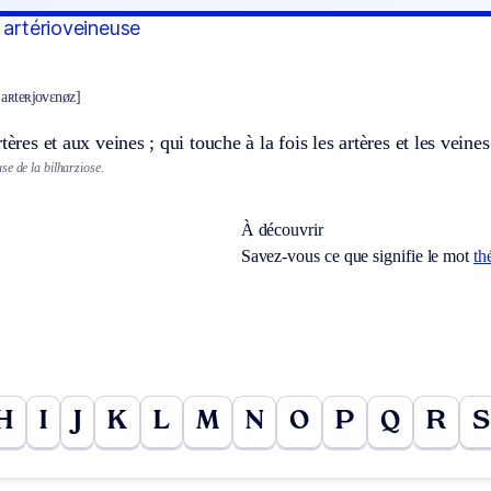
 artérioveineuse
 aʀteʀjovɛnøz]
tères et aux veines ; qui touche à la fois les artères et les veines
se de la bilharziose.
À découvrir
Savez-vous ce que signifie le mot
th
H
I
J
K
L
M
N
O
P
Q
R
S