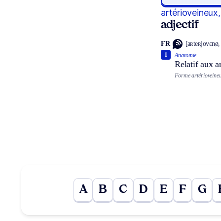
artérioveineux,
adjectif
FR
[aʀteʀjovɛnø,
1
Anatomie.
Relatif aux ar
Forme artérioveineu
A
B
C
D
E
F
G