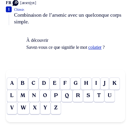
FR
[aʀsenjyʀ]
1
Chimie.
Combinaison de l’arsenic avec un quelconque corps
simple.
À découvrir
Savez-vous ce que signifie le mot
colatier
?
A
B
C
D
E
F
G
H
I
J
K
L
M
N
O
P
Q
R
S
T
U
V
W
X
Y
Z