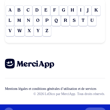
A
B
C
D
E
F
G
H
I
J
K
L
M
N
O
P
Q
R
S
T
U
V
W
X
Y
Z
Mentions légales et conditions générales d’utilisation et de services
© 2026 LeDico par MerciApp. Tous droits réservés.