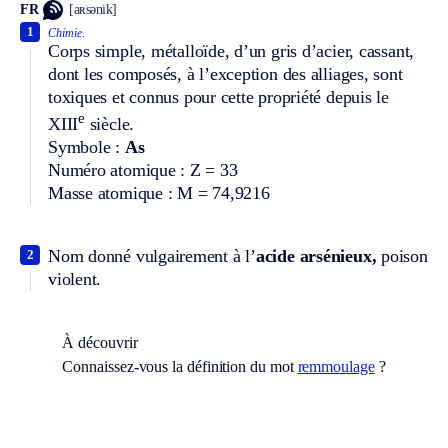
FR
[aʀsənik]
1
Chimie.
Corps simple, métalloïde, d’un gris d’acier, cassant,
dont les composés, à l’exception des alliages, sont
toxiques et connus pour cette propriété depuis le
e
XIII
siècle.
Symbole :
As
Numéro atomique : Z = 33
Masse atomique : M = 74,9216
Nom donné vulgairement à l’
acide arsénieux,
poison
2
violent.
À découvrir
Connaissez-vous la définition du mot
remmoulage
?