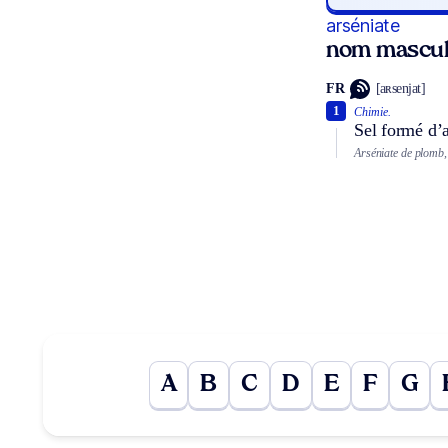
arséniate
nom mascul
FR
[aʀsenjat]
1
Chimie.
Sel formé d’a
Arséniate de plomb,
A
B
C
D
E
F
G