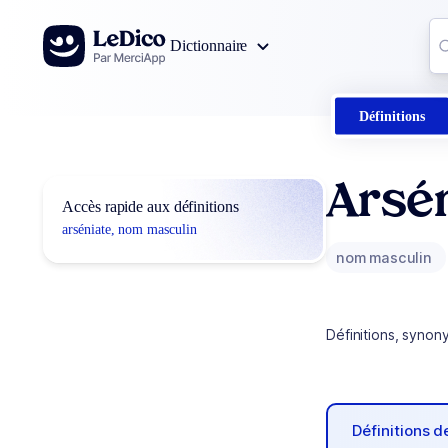
Aller au contenu
Co
Dictionnaire
0
r
Définitions
Arsén
Accès rapide aux définitions
arséniate, nom masculin
nom masculin
Définitions, synon
Définitions 