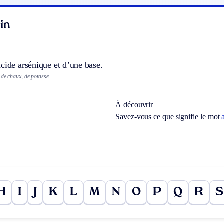
in
cide arsénique et d’une base.
 de chaux, de potasse.
À découvrir
Savez-vous ce que signifie le mot
H
I
J
K
L
M
N
O
P
Q
R
S