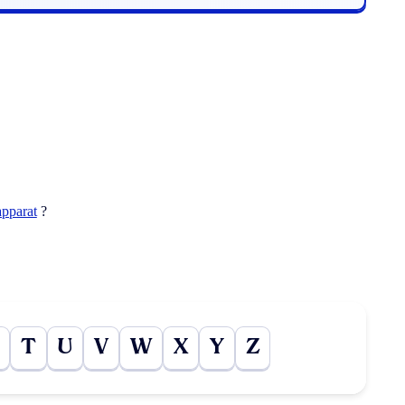
apparat
?
T
U
V
W
X
Y
Z