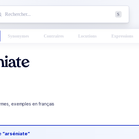
mmencez à chercher un mot dans le dictionnaire :
S
esults found.
Synonymes
Contraires
Locutions
Expressions
iate
ymes, exemples en français
de
“arséniate“