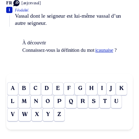
FR
[aʀjɛʀvasal]
1
Féodalité.
Vassal dont le seigneur est lui-même vassal d’un
autre seigneur.
À découvrir
Connaissez-vous la définition du mot
icaunaise
?
A
B
C
D
E
F
G
H
I
J
K
L
M
N
O
P
Q
R
S
T
U
V
W
X
Y
Z