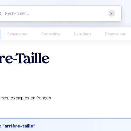
mmencez à chercher un mot dans le dictionnaire :
S
esults found.
Synonymes
Contraires
Locutions
Expressions
re-Taille
ymes, exemples en français
de
“arrière-taille“