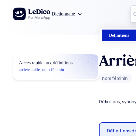
Aller au contenu
Co
Dictionnaire
0
r
Définitions
Arriè
Accès rapide aux définitions
arrière-taille, nom féminin
nom féminin
Définitions, synon
Définitions 