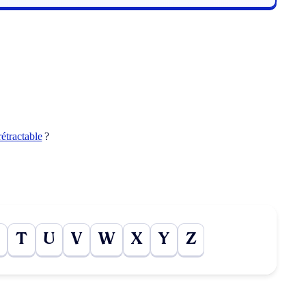
étractable
?
T
U
V
W
X
Y
Z