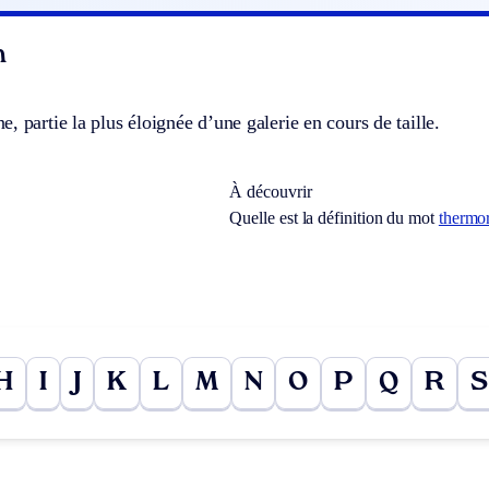
n
, partie la plus éloignée d’une galerie en cours de taille.
À découvrir
Quelle est la définition du mot
thermor
H
I
J
K
L
M
N
O
P
Q
R
S