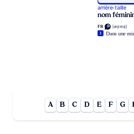
arrière-taille
nom fémini
FR
[aʀjɛʀtaj]
Dans une mine
1
A
B
C
D
E
F
G