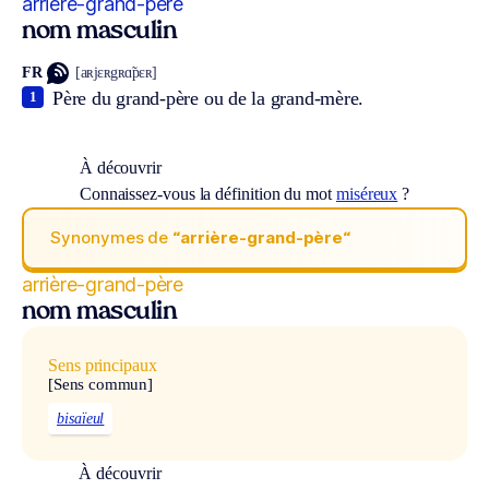
arrière-grand-père
nom masculin
FR
[aʀjɛʀgʀɑ̃pɛʀ]
Père du grand-père ou de la grand-mère.
1
À découvrir
Connaissez-vous la définition du mot
miséreux
?
Synonymes de
“arrière-grand-père“
arrière-grand-père
nom masculin
Sens principaux
[Sens commun]
bisaïeul
À découvrir