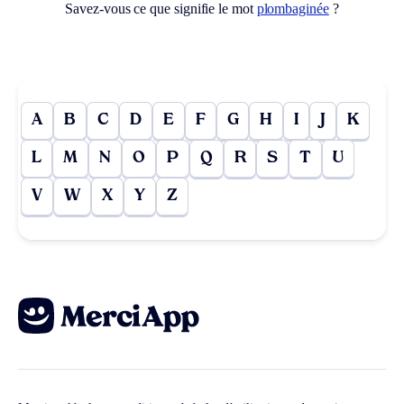
Savez-vous ce que signifie le mot
plombaginée
?
A
B
C
D
E
F
G
H
I
J
K
L
M
N
O
P
Q
R
S
T
U
V
W
X
Y
Z