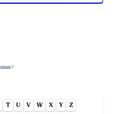
cotisant
?
T
U
V
W
X
Y
Z