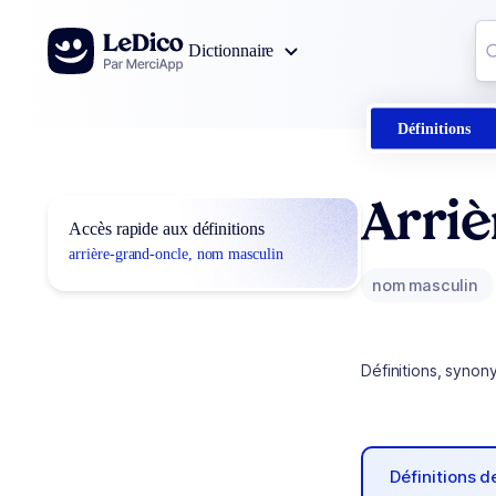
Aller au contenu
Co
Dictionnaire
0
r
Définitions
Arri
Accès rapide aux définitions
arrière-grand-oncle, nom masculin
nom masculin
Définitions, synon
Définitions 