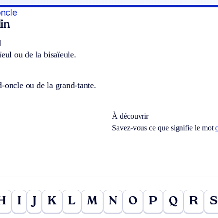
oncle
in
]
ïeul ou de la bisaïeule.
-oncle ou de la grand-tante.
À découvrir
Savez-vous ce que signifie le mot
H
I
J
K
L
M
N
O
P
Q
R
S