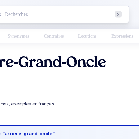
mmencez à chercher un mot dans le dictionnaire :
S
esults found.
Synonymes
Contraires
Locutions
Expressions
ère-Grand-Oncle
ymes, exemples en français
de
“arrière-grand-oncle“