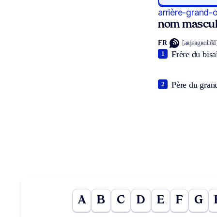
arrière-grand-
nom mascul
FR
[aʀjɛʀgʀɑ̃tɔ̃kl
Frère du bisa
1
Père du grand
2
A
B
C
D
E
F
G