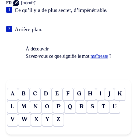
FR
[aʀjɛʀfɔ̃]
Ce qu’il y a de plus secret, d’impénétrable.
1
Arrière-plan.
2
À découvrir
Savez-vous ce que signifie le mot
maîtresse
?
A
B
C
D
E
F
G
H
I
J
K
L
M
N
O
P
Q
R
S
T
U
V
W
X
Y
Z