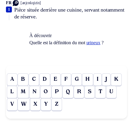
FR
[aʀjɛʀkɥizin]
Pièce située derrière une cuisine, servant notamment
1
de réserve.
À découvrir
Quelle est la définition du mot
urineux
?
A
B
C
D
E
F
G
H
I
J
K
L
M
N
O
P
Q
R
S
T
U
V
W
X
Y
Z