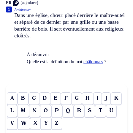
FR
[aʀjɛʀkœʀ]
1
Architecture.
Dans une église, chœur placé derrière le maître-autel
et séparé de ce dernier par une grille ou une basse
barrière de bois. Il sert éventuellement aux religieux
cloîtrés.
À découvrir
Quelle est la définition du mot
châlonnais
?
A
B
C
D
E
F
G
H
I
J
K
L
M
N
O
P
Q
R
S
T
U
V
W
X
Y
Z