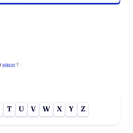
ot
grincer
?
T
U
V
W
X
Y
Z