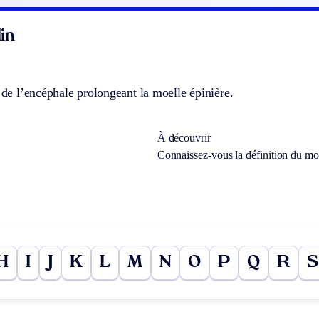
u
in
e de l’encéphale prolongeant la moelle épinière.
À découvrir
Connaissez-vous la définition du m
H
I
J
K
L
M
N
O
P
Q
R
S