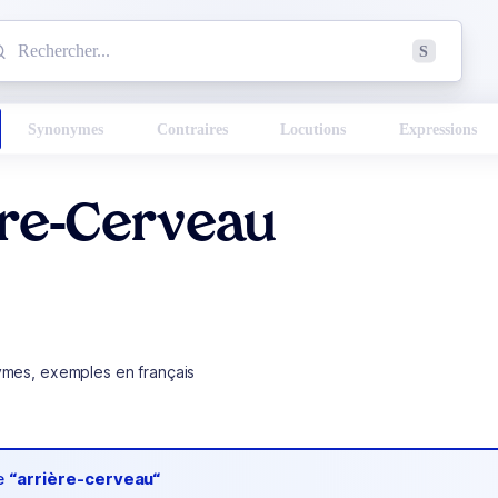
mmencez à chercher un mot dans le dictionnaire :
S
esults found.
Synonymes
Contraires
Locutions
Expressions
ère-Cerveau
ymes, exemples en français
de
“arrière-cerveau“