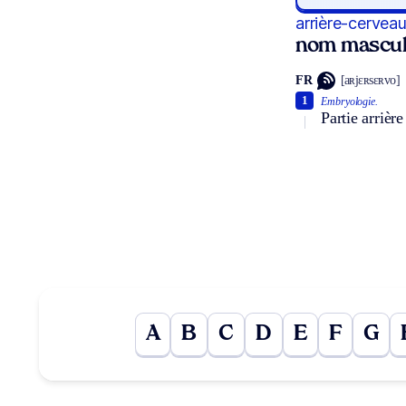
arrière-cervea
nom mascul
FR
[aʀjɛʀsɛʀvo]
1
Embryologie.
Partie arrièr
A
B
C
D
E
F
G