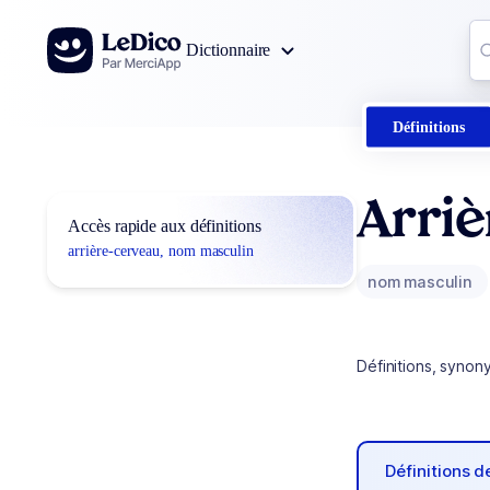
Aller au contenu
Co
Dictionnaire
0
r
Définitions
Arri
Accès rapide aux définitions
arrière-cerveau, nom masculin
nom masculin
Définitions, synon
Définitions 