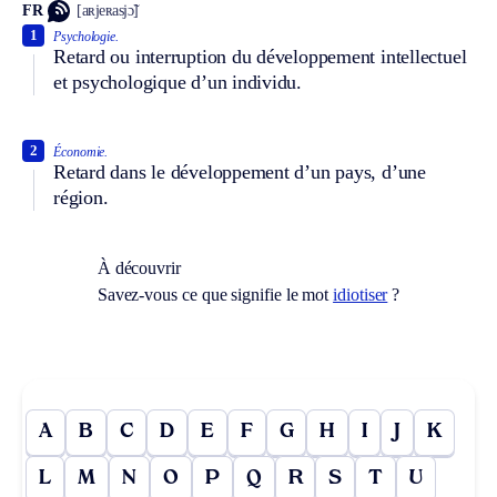
FR
[aʀjeʀasjɔ̃]
1
Psychologie.
Retard ou interruption du développement intellectuel
et psychologique d’un individu.
2
Économie.
Retard dans le développement d’un pays, d’une
région.
À découvrir
Savez-vous ce que signifie le mot
idiotiser
?
A
B
C
D
E
F
G
H
I
J
K
L
M
N
O
P
Q
R
S
T
U