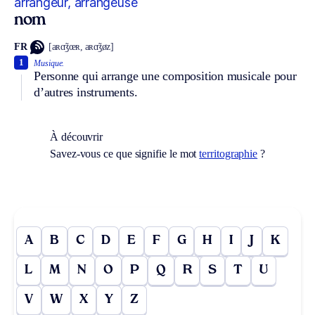
arrangeur, arrangeuse
nom
FR
[aʀɑ̃ʒœʀ, aʀɑ̃ʒøz]
1
Musique.
Personne qui arrange une composition musicale pour
d’autres instruments.
À découvrir
Savez-vous ce que signifie le mot
territographie
?
A
B
C
D
E
F
G
H
I
J
K
L
M
N
O
P
Q
R
S
T
U
V
W
X
Y
Z