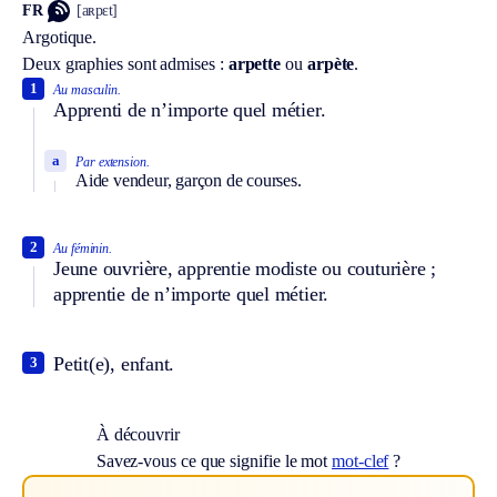
FR
[aʀpɛt]
Argotique.
Deux graphies sont admises :
arpette
ou
arpète
.
1
Au masculin.
Apprenti de n’importe quel métier.
a
Par extension.
Aide vendeur, garçon de courses.
2
Au féminin.
Jeune ouvrière, apprentie modiste ou couturière ;
apprentie de n’importe quel métier.
Petit(e), enfant.
3
À découvrir
Savez-vous ce que signifie le mot
mot-clef
?