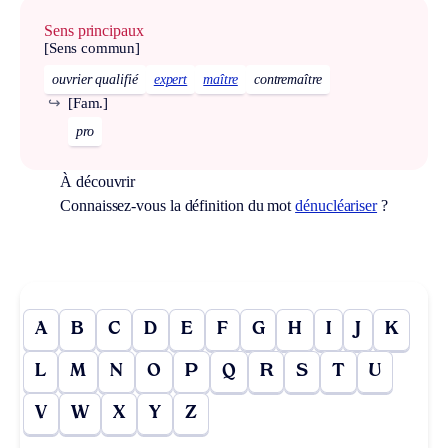
Sens principaux
[Sens commun]
ouvrier qualifié
expert
maître
contremaître
↪
[Fam.]
pro
À découvrir
Connaissez-vous la définition du mot
dénucléariser
?
A
B
C
D
E
F
G
H
I
J
K
L
M
N
O
P
Q
R
S
T
U
V
W
X
Y
Z