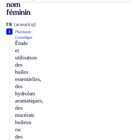
nom
féminin
FR
[aʀɔmatɔlɔʒi]
1
Pharmacie.
Cosmétique.
Étude
et
utilisation
des
huiles
essentielles,
des
hydrolats
aromatiques,
des
macérats
huileux
ou
des