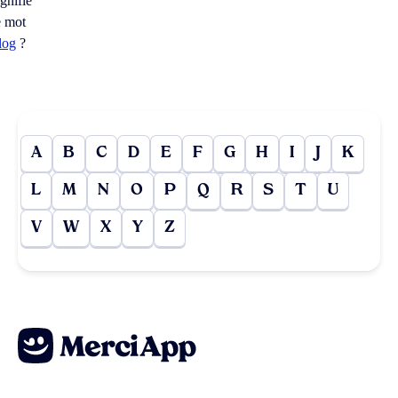
ignifie
e mot
log
?
A
B
C
D
E
F
G
H
I
J
K
L
M
N
O
P
Q
R
S
T
U
V
W
X
Y
Z