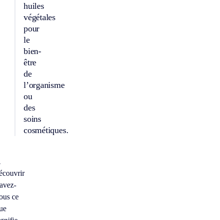
huiles
végétales
pour
le
bien-
être
de
l’organisme
ou
des
soins
cosmétiques.
À
écouvrir
avez-
ous ce
ue