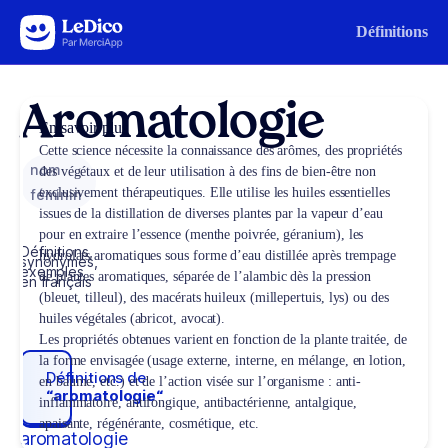
Aller au contenu
Définitions
Aromatologie
En savoir plus
Cette science nécessite la connaissance des arômes, des propriétés
nom
des végétaux et de leur utilisation à des fins de bien-être non
exclusivement thérapeutiques. Elle utilise les huiles essentielles
féminin
issues de la distillation de diverses plantes par la vapeur d’eau
pour en extraire l’essence (menthe poivrée, géranium), les
Définitions,
hydrolats aromatiques sous forme d’eau distillée après trempage
synonymes,
exemples
de plantes aromatiques, séparée de l’alambic dès la pression
en français
(bleuet, tilleul), des macérats huileux (millepertuis, lys) ou des
huiles végétales (abricot, avocat).
Les propriétés obtenues varient en fonction de la plante traitée, de
la forme envisagée (usage externe, interne, en mélange, en lotion,
Définitions de
en baume, etc.) et de l’action visée sur l’organisme : anti-
“aromatologie“
inflammatoire, antifongique, antibactérienne, antalgique,
apaisante, régénérante, cosmétique, etc.
aromatologie