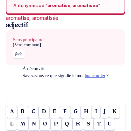
Antonymes de
“aromatisé, aromatisée“
aromatisé, aromatisée
adjectif
Sens principaux
[Sens commun]
fade
À découvrir
Savez-vous ce que signifie le mot
brancardier
?
A
B
C
D
E
F
G
H
I
J
K
L
M
N
O
P
Q
R
S
T
U